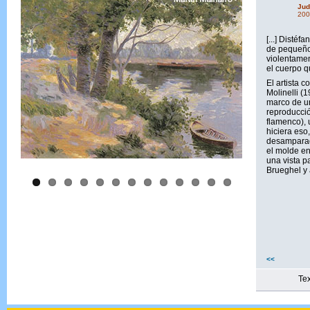
Jud
200
[...] Disté
de pequeños
violentamen
el cuerpo q
El artista 
Molinelli (
marco de un
reproducció
flamenco), 
hiciera eso
desamparad
el molde en
una vista p
Brueghel y a
<<
Tex