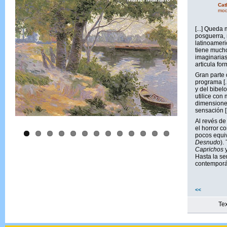
Cat
mod
[...] Queda
posguerra, 
latinoameri
tiene mucho
imaginarias
articula fo
Gran parte 
programa [.
y del bibel
utilice con 
dimensiones 
sensación [
Al revés de
el horror c
pocos equiv
Desnudo
).
Caprichos
Hasta la se
contempor
<<
Tex