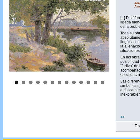
Jor
Air
[...] Disté
ligada meno
de la probl
Toda su obr
absolutamen
lingüístico
la alienaci
situacione
En las obra
posibilidad
“furtivo” d
acompañadas
escultórica)
Las diferen
simbólicas 
artísticame
inexorable
<<
Tex