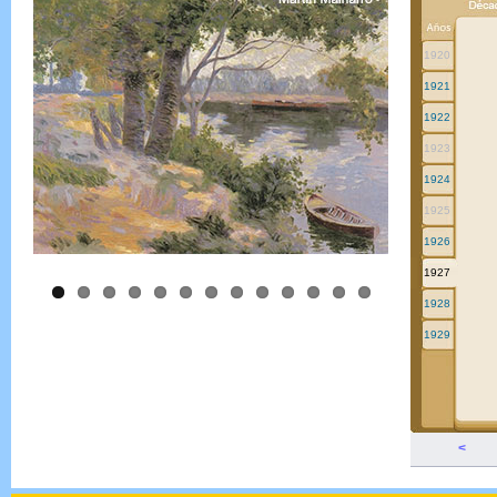
1920
1921
1922
1923
1924
1925
1926
1927
1928
1929
<