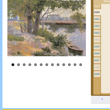
1940
1941
1942
1943
1944
1945
1946
1947
1948
1949
<