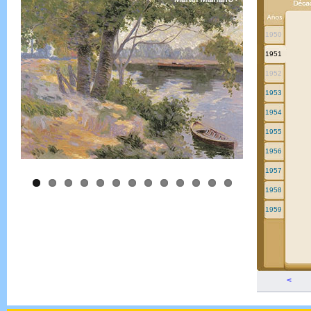
1950
1951
1952
1953
1954
1955
1956
1957
1958
1959
<