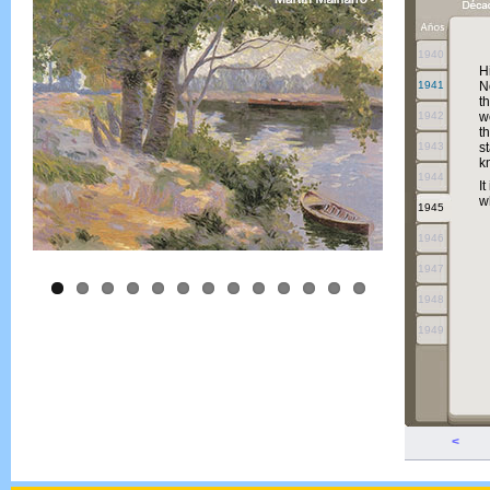
1940
H
1941
N
t
1942
w
t
1943
s
k
1944
I
w
1945
1946
1947
1948
1949
<