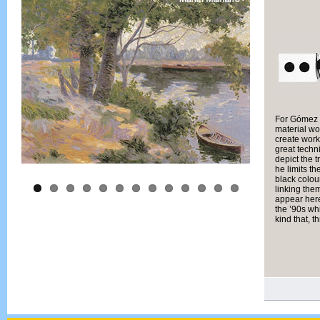
For Gómez d
material wor
create work
great techn
depict the 
he limits t
black colou
linking the
appear here
the ’90s wh
kind that, t