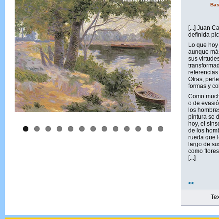
Bas
[...] Juan 
definida pic
Lo que hoy
aunque más 
sus virtude
transformad
referencias
Otras, pert
formas y col
Como mucha 
o de evasió
los hombres
pintura se 
hoy, el sin
de los homb
rueda que l
largo de su
como flores
[...]
<<
Tex