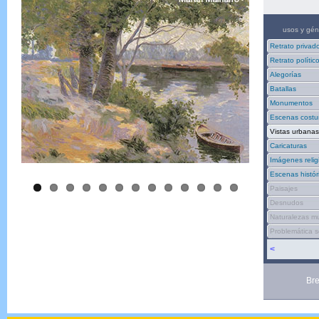
usos y gén
Retrato privad
Retrato polític
Alegorías
Batallas
Monumentos
Escenas costu
Vistas urbanas
Caricaturas
Imágenes relig
Escenas histór
Paisajes
Desnudos
Naturalezas m
Problemática s
<
Br