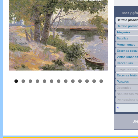
usos y gén
Retrato privad
Retrato polític
Alegorías
Batallas
Monumentos
Escenas costu
Vistas urbanas
Caricaturas
Imágenes relig
Escenas histór
Paisajes
Desnudos
Naturalezas m
Problemática s
<
Br