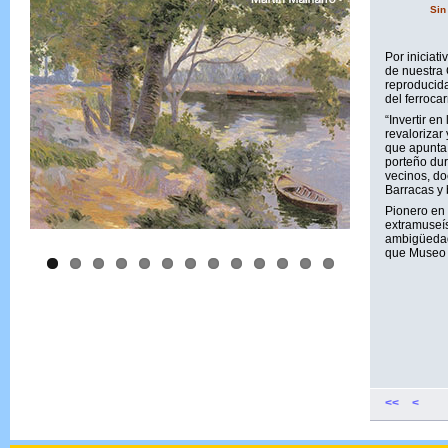
Sin
Por iniciati
de nuestra 
reproducida
del ferrocar
“Invertir e
revalorizar 
que apunta 
porteño dur
vecinos, do
Barracas y b
Pionero en 
extramuseís
ambigüedad,
que Museo s
<<
<