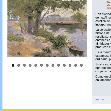
Ele
Mar
Int
Con
Muse
gente. Al i
estética de
incorporando
La selecció
historia de
resulta ser 
entonces a 
afinidades 
producen en
Es
la mirada
extramuseíst
ordinario, 
En el caso
pertenecen 
conjunto pa
Como en ob
en tamaños 
<<
<