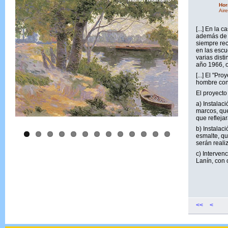
Hor
Air
[...] En la 
además de n
siempre rec
en las escu
varias dist
año 1966, o
[...] El "Pr
hombre con 
El proyecto
a) Instalaci
marcos, que
que reflejar
b) Instalac
esmalte, qu
serán reali
c) Interven
Lanín, con o
<<
<