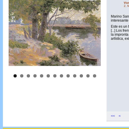
Vic
2, 
Marino Sant
interesante
Este es un 
[...] Los f
la impronta 
artística, e
<<
<