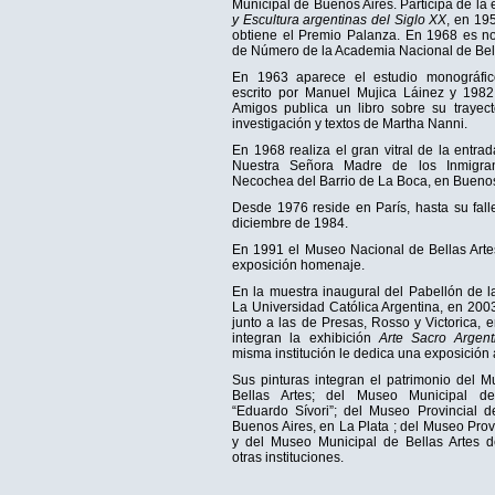
Municipal de Buenos Aires. Participa de la
y Escultura argentinas del Siglo XX
, en 19
obtiene el Premio Palanza. En 1968 es 
de Número de la Academia Nacional de Bell
En 1963 aparece el estudio monográfi
escrito por Manuel Mujica Láinez y 1982,
Amigos publica un libro sobre su trayecto
investigación y textos de Martha Nanni.
En 1968 realiza el gran vitral de la entra
Nuestra Señora Madre de los Inmigran
Necochea del Barrio de La Boca, en Buenos
Desde 1976 reside en París, hasta su fall
diciembre de 1984.
En 1991 el Museo Nacional de Bellas Arte
exposición homenaje.
En la muestra inaugural del Pabellón de l
La Universidad Católica Argentina, en 200
junto a las de Presas, Rosso y Victorica, en
integran la exhibición
Arte Sacro Argent
misma institución le dedica una exposición 
Sus pinturas integran el patrimonio del 
Bellas Artes; del Museo Municipal de
“Eduardo Sívori”; del Museo Provincial d
Buenos Aires, en La Plata ; del Museo Prov
y del Museo Municipal de Bellas Artes d
otras instituciones.