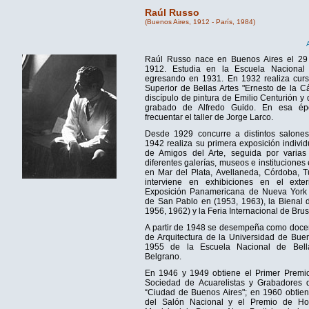
Raúl Russo
(Buenos Aires, 1912 - París, 1984)
Raúl Russo nace en Buenos Aires el 29
1912. Estudia en la Escuela Nacional 
egresando en 1931. En 1932 realiza curs
Superior de Bellas Artes "Ernesto de la C
discípulo de pintura de Emilio Centurión y 
grabado de Alfredo Guido. En esa é
frecuentar el taller de Jorge Larco.
Desde 1929 concurre a distintos salones
1942 realiza su primera exposición indivi
de Amigos del Arte, seguida por varias
diferentes galerías, museos e instituciones
en Mar del Plata, Avellaneda, Córdoba, 
interviene en exhibiciones en el ext
Exposición Panamericana de Nueva York (
de San Pablo en (1953, 1963), la Bienal 
1956, 1962) y la Feria Internacional de Bru
A partir de 1948 se desempeña como docen
de Arquitectura de la Universidad de Bue
1955 de la Escuela Nacional de Bell
Belgrano.
En 1946 y 1949 obtiene el Primer Premio
Sociedad de Acuarelistas y Grabadores 
“Ciudad de Buenos Aires"; en 1960 obtie
del Salón Nacional y el Premio de Ho