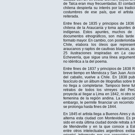
de Talca eran muy frecuentadas. El contac
chilena despierta su interés por las tradi
costumbres de ese país, que el artista 
reiterada.
Entre fines de 1835 y principios de 1836 
chilena de la Araucanía y toma apuntes d
indígenas. Estos apuntes, muchos de 
documentos etnográficos, son más tarde
formato mayor. En cambio, con posterioridad 
Chile, elabora los óleos que represen
araucanos y raptos de cautivas blancas, as
25 ilustraciones inspiradas en
La caut
Echeverría, que sigue una línea argument
no idéntica a la del poema.
Entre fines de 1837 y principios de 1838
breve tiempo en Mendoza y San Juan. Acci
del caballo, vuelve a Chile. En 1838 publ
fascículo de un álbum de litografías sobre t
no llega a completarse. Tampoco tiene fu
retratos de todos los virreyes del P
proyecta al llegar a Lima en 1842, ni otro s
femenina de la región andina. La ejecució
embargo, le permite financiar un recorrido
se prolonga hasta fines de 1844.
En 1845 el artista llega a Buenos Aires y 
alterna esta ciudad con Montevideo. Es 
sido en esta última ciudad donde retrata a
de Mendeville y en la que conoce a Est
entre otros intelectuales argentinos exil