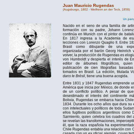
Juan Mauricio Rugendas
(Augsburgo, 1802 - Weilheim an der Teck, 1858)
Un pano
Nacido en el seno de una familia de arti
formación con su padre, Johann Loren
continúa en Munich con el pintor de batal
En 1817 ingresa a la Academia de es
lecciones con Lorenzo Quaglio II. Entre 1
Brasil como dibujante de una expedi
organizada por el barón Georg Heinrich v
volver, la producción de Rugendas es elog
von Humboldt y despierta el interés de 
editor de álbumes litográficos, quie
publicación de cien litografías basada
tomados en Brasil. La edición, titulada
V
dans le Brésil
, tiene una buena acogida.
Entre 1831 y 1847 Rugendas emprende un
América que inicia por México, de donde e
de un conflicto político. A pesar de qu
desestimado el interés del continente m
Bolivia, Rugendas se embarca hacia Chile
1834. Durante los ocho años que dura su e
con intelectuales y políticos de toda Suda
ellos fugitivos políticos argentinos como
Sarmiento, quien celebra los cuadros del a
se revelan las transformaciones, impercepti
él, que la raza española ha experimentad
Chile Rugendas entabla una relación con 
casada con un ex oficial alemán, cuyas tert