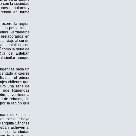
to con la sociedad
ciones populares y
retrata en forma
recorre la región
e las poblaciones
ellos verdaderos
 reelaborados en
al viaje al sur de
tan batallas con
í como la serie de
iva
de Esteban
al similar aunque
 Rugendas pasa un
dentado al caerse
ica allí el primer
rajes chilenos que
turo una serie de
erú que Rugendas
obre la vestimenta
n de retratos, sin
 por la región que
durante diez meses
probable que haya
 Mariquita Sánchez
eban Echeverría,
iados en la ciudad