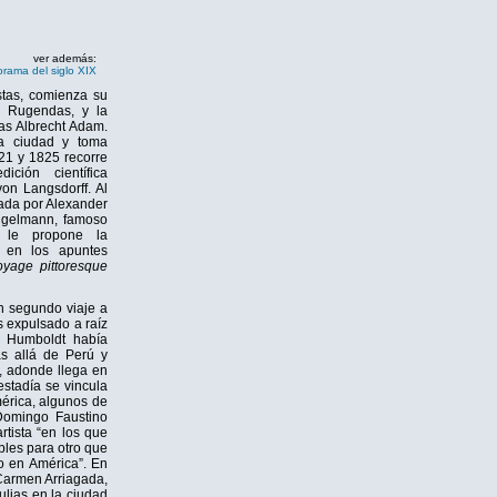
ver además:
rama del siglo XIX
stas, comienza su
z Rugendas, y la
las Albrecht Adam.
a ciudad y toma
821 y 1825 recorre
ción científica
on Langsdorff. Al
iada por Alexander
Engelmann, famoso
n le propone la
s en los apuntes
oyage pittoresque
 segundo viaje a
s expulsado a raíz
e Humboldt había
ás allá de Perú y
, adonde llega en
stadía se vincula
mérica, algunos de
 Domingo Faustino
rtista “en los que
bles para otro que
o en América”. En
Carmen Arriagada,
ulias en la ciudad