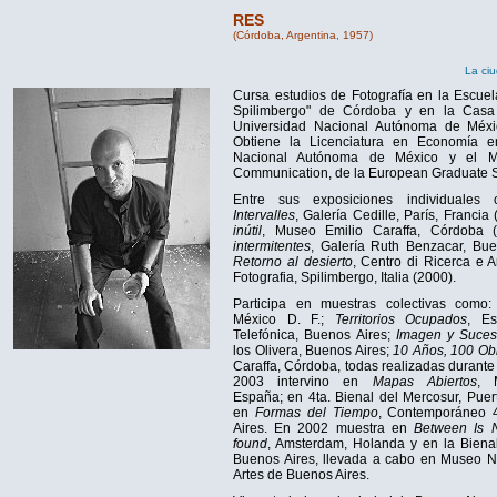
RES
(Córdoba, Argentina, 1957)
La ciu
Cursa estudios de Fotografía en la Escuel
Spilimbergo" de Córdoba y en la Casa
Universidad Nacional Autónoma de Méxic
Obtiene la Licenciatura en Economía e
Nacional Autónoma de México y el Ma
Communication, de la European Graduate S
Entre sus exposiciones individuales 
Intervalles
, Galería Cedille, París, Francia
inútil
, Museo Emilio Caraffa, Córdoba 
intermitentes
, Galería Ruth Benzacar, Bue
Retorno al desierto
, Centro di Ricerca e A
Fotografia, Spilimbergo, Italia (2000).
Participa en muestras colectivas como
México D. F.;
Territorios Ocupados
, Es
Telefónica, Buenos Aires;
Imagen y Suce
los Olivera, Buenos Aires;
10 Años, 100 Ob
Caraffa, Córdoba, todas realizadas durant
2003 intervino en
Mapas Abiertos
, 
España; en 4ta. Bienal del Mercosur, Puert
en
Formas del Tiempo
, Contemporáneo 
Aires. En 2002 muestra en
Between Is N
found
, Amsterdam, Holanda y en la Bienal
Buenos Aires, llevada a cabo en Museo N
Artes de Buenos Aires.