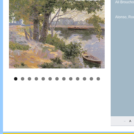
Ali Broucho
Alonso, Ro
–
A