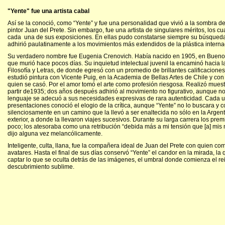
"Yente" fue una artista cabal
Así se la conoció, como “Yente” y fue una personalidad que vivió a la sombra de
pintor Juan del Prete. Sin embargo, fue una artista de singulares méritos, los c
cada una de sus exposiciones. En ellas pudo constatarse siempre su búsqued
adhirió paulatinamente a los movimientos más extendidos de la plástica interna
Su verdadero nombre fue Eugenia Crenovich. Había nacido en 1905, en Buenos 
que murió hace pocos días. Su inquietud intelectual juvenil la encaminó hacia l
Filosofía y Letras, de donde egresó con un promedio de brillantes calificacione
estudió pintura con Vicente Puig, en la Academia de Bellas Artes de Chile y con
quien se casó. Por el amor tomó el arte como profesión riesgosa. Realizó muest
partir de1935; dos años después adhirió al movimiento no figurativo, aunque no
lenguaje se adecuó a sus necesidades expresivas de rara autenticidad. Cada
presentaciones conoció el elogio de la crítica, aunque “Yente” no lo buscara y 
silenciosamente en un camino que la llevó a ser enaltecida no sólo en la Argent
exterior, a donde la llevaron viajes sucesivos. Durante su larga carrera los prem
poco; los atesoraba como una retribución “debida más a mi tensión que [a] mis mé
dijo alguna vez melancólicamente.
Inteligente, culta, llana, fue la compañera ideal de Juan del Prete con quien com
avatares. Hasta el final de sus días conservó “Yente” el candor en la mirada, la 
captar lo que se oculta detrás de las imágenes, el umbral donde comienza el rei
descubrimiento sublime.