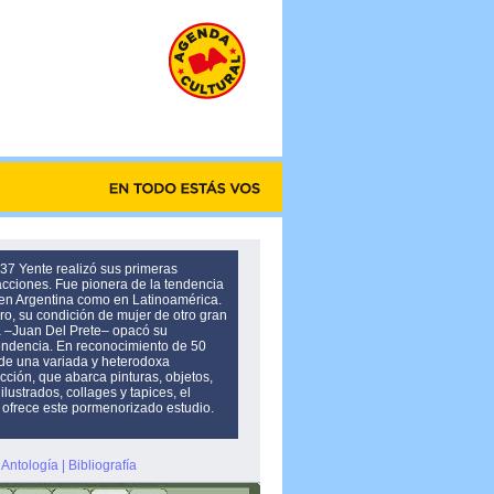
37 Yente realizó sus primeras
acciones. Fue pionera de la tendencia
 en Argentina como en Latinoamérica.
o, su condición de mujer de otro gran
ta –Juan Del Prete– opacó su
endencia. En reconocimiento de 50
de una variada y heterodoxa
cción, que abarca pinturas, objetos,
 ilustrados, collages y tapices, el
ofrece este pormenorizado estudio.
Antología
|
Bibliografía