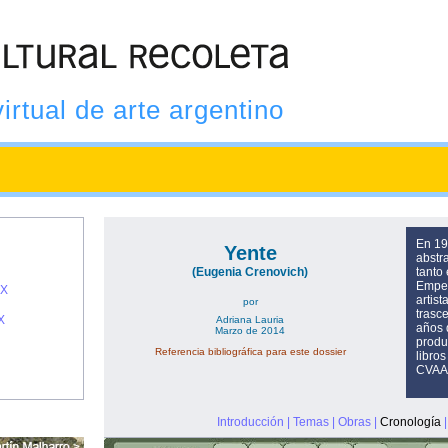
virtual de arte argentino
En 19
Yente
abstr
(Eugenia Crenovich)
tanto
Emper
IX
artis
por
trasc
X
Adriana Lauria
años 
Marzo de 2014
produ
Referencia bibliográfica para este dossier
libros
CVAA 
Introducción
|
Temas
|
Obras
|
Cronología
|