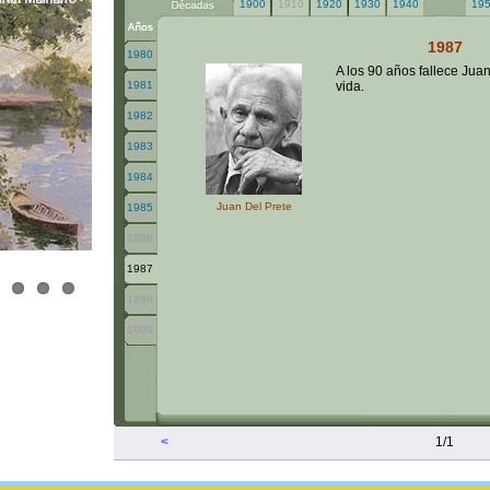
1900
1910
1920
1930
1940
19
1987
1980
A los 90 años fallece Jua
1981
vida.
1982
1983
1984
Juan Del Prete
1985
1986
1987
1988
1989
<
1/1