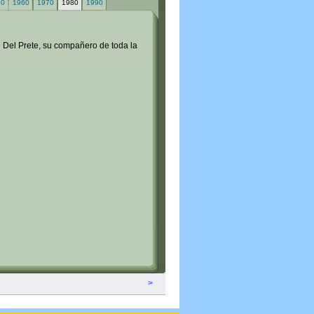
50
1960
1970
1980
1990
n Del Prete, su compañero de toda la
>