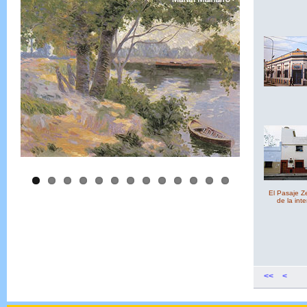
El Pasaje Z
de la int
<<
<